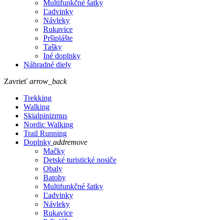
Multifunkčné šatky
Ľadvinky
Návleky
Rukavice
Pršiplášte
Tašky
Iné doplnky
Náhradné diely
Zavrieť
arrow_back
Trekking
Walking
Skialpinizmus
Nordic Walking
Trail Running
Doplnky
add
remove
Mačky
Detské turistické nosiče
Obaly
Batohy
Multifunkčné šatky
Ľadvinky
Návleky
Rukavice