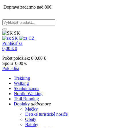
Doprava zadarmo nad 80€
SK
SK
CZ
Prihlásiť sa
0,00 €
0
Počet položiek: 0
0,00 €
Spolu
0,00 €
Pokladňa
Trekking
Walking
Skialpinizmus
Nordic Walking
Trail Running
Doplnky
add
remove
Mačky
Detské turistické nosiče
Obaly
Batohy