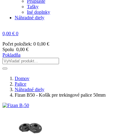
Pršiplášte
Tašky
Iné doplnky
Náhradné diely
0,00 €
0
Počet položiek: 0
0,00 €
Spolu
0,00 €
Pokladňa
Domov
Palice
Náhradné diely
Fizan B50 - Košík pre trekingové palice 50mm