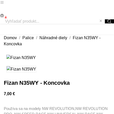
0
Domov
Palice
Náhradné diely
Fizan N35WY -
Koncovka
Fizan N35WY - Koncovka
7,00 €
Používa sa na modely NW REVOLUTION,NW REVOLUTION