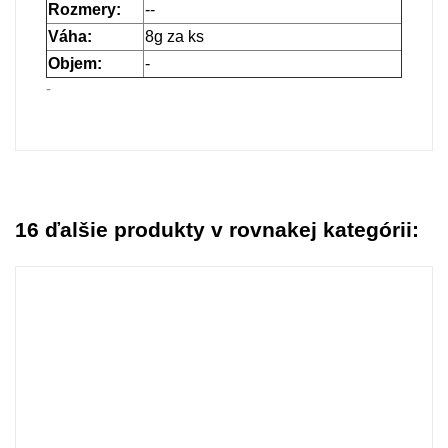
Rozmery:
--
Váha:
8g za ks
Objem:
-
-
16 ďalšie produkty v rovnakej kategórii: