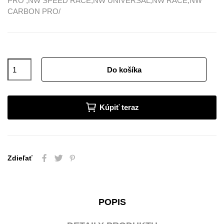
PRO ,NW SPEED RACE,NW UNIVERSAL,NW RACE,NW
CARBON PRO/
Do košíka
Kúpiť teraz
Zdieľať
POPIS