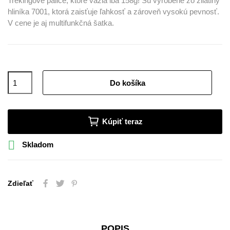
Trekingové palice, ktoré vážia iba 158g! Sú vyrobené zo zliatiny
hliníka 7001, ktorá zaisťuje ľahkosť a zároveň vysokú pevnosť.
V cene je aj multifunkčná šatka.
Do košíka
Kúpiť teraz

Skladom
Zdieľať
POPIS