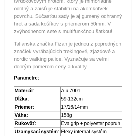
tvrdokovovým hrotom, ktorý je mimoriadne
odolný a zaisťuje stabilitu na akomkoľvek
povrchu. Súčasťou sady je aj gumený ochranný
hrot a sada košíkov s priemerom 50mm. V
zvýhodnenom sete s multifunkčnou šatkou!
Talianska značka Fizan je jednou z popredných
značiek vyrábajúcich trekingové, zjazdové a
nordic walking palice. Vyznačuje sa veľmi
dobrým pomerom ceny a kvality.
Parametre:
Materiál:
Alu 7001
Dĺžka:
59-132cm
Priemer:
17/16/14mm
Váha:
158g
Rukoväť:
Eva grip + polyester popruh
Uzamykací systém:
Flexy internal systém